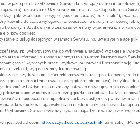
eć, w jaki sposób Użytkownicy Serwisu korzystają ze stron internetowych, 
logowaniu), dzięki której Użytkownik nie musi na każdej podstronie Serwi
zaje plików cookies: „sesyjne” (
session cookies
) oraz „stałe” (
persistent
tkownika do czasu wylogowania, opuszczenia strony internetowej lub wył
niu końcowym Użytkownika przez czas określony w parametrach plików coo
je plików cookies:
orzystanie z usług dostępnych w ramach Serwisu, np. uwierzytelniające pl
ieczeństwa, np. wykorzystywane do wykrywania nadużyć w zakresie uwierzy
e zbieranie informacji o sposobie korzystania ze stron internetowych Serwi
 „zapamiętanie” wybranych przez Użytkownika ustawień i personalizację int
iaru czcionki, wyglądu strony internetowej itp.;
ostarczanie Użytkownikom treści reklamowych bardziej dostosowanych do i
zeglądania stron internetowych (przeglądarka internetowa) domyślnie do
 dokonać w każdym czasie zmiany ustawień dotyczących plików cookies.
ę plików cookies w ustawieniach przeglądarki internetowej bądź informow
żliwości i sposobach obsługi plików cookies dostępne są w ustawieniach o
wania plików cookies mogą wpłynąć na niektóre funkcjonalności dostępne 
ym Użytkownika Serwisu wykorzystywane mogą być również przez współp
nych jest pod adresem
http://wszystkoociasteczkach.pl/
lub w sekcji „Pomoc