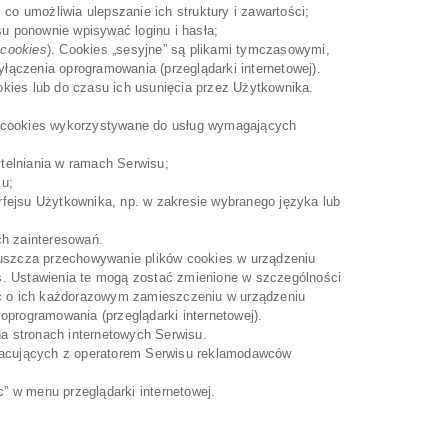
co umożliwia ulepszanie ich struktury i zawartości;
su ponownie wpisywać loginu i hasła;
 cookies
). Cookies „sesyjne” są plikami tymczasowymi,
ączenia oprogramowania (przeglądarki internetowej).
kies lub do czasu ich usunięcia przez Użytkownika.
iki cookies wykorzystywane do usług wymagających
telniania w ramach Serwisu;
su;
erfejsu Użytkownika, np. w zakresie wybranego języka lub
ch zainteresowań.
puszcza przechowywanie plików cookies w urządzeniu
 Ustawienia te mogą zostać zmienione w szczególności
ać o ich każdorazowym zamieszczeniu w urządzeniu
programowania (przeglądarki internetowej).
na stronach internetowych Serwisu.
racujących z operatorem Serwisu reklamodawców
” w menu przeglądarki internetowej.