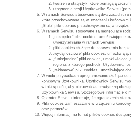
tworzenia statystyk, które pomagają zrozumi
utrzymanie sesji Użytkownika Serwisu (po za
W ramach Serwisu stosowane są dwa zasadnicze rod
które przechowywane są w urządzeniu końcowym Uży
„Stałe” pliki cookies przechowywane są w urządze
W ramach Serwisu stosowane są następujące rodza
„niezbędne” pliki cookies, umożliwiające k
uwierzytelniania w ramach Serwisu;
pliki cookies służące do zapewnienia bezp
„wydajnościowe” pliki cookies, umożliwiając
„funkcjonalne” pliki cookies, umożliwiające
regionu, z którego pochodzi Użytkownik, rozm
„reklamowe” pliki cookies, umożliwiające d
W wielu przypadkach oprogramowanie służące do pr
końcowym Użytkownika. Użytkownicy Serwisu mogą
w taki sposób, aby blokować automatyczną obsług
Użytkownika Serwisu. Szczegółowe informacje o mo
Operator Serwisu informuje, że ograniczenia stoso
Pliki cookies zamieszczane w urządzeniu końcow
oraz partnerów.
Więcej informacji na temat plików cookies dostęp