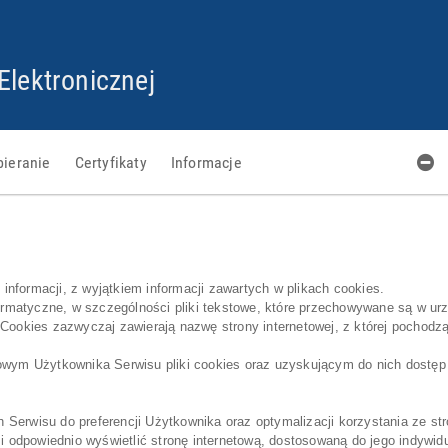
PRZEJDŹ
PRZEJDŹ
PRZEJDŹ
PRZEJDŹ
DO
DO
DO
DO
STOPKI
GŁÓWNEJ
MENU
PLIKÓW
Elektronicznej
TREŚCI
COOKIES
bieranie
Certyfikaty
Informacje
nformacji, z wyjątkiem informacji zawartych w plikach cookies.
informatyczne, w szczególności pliki tekstowe, które przechowywane są w
. Cookies zazwyczaj zawierają nazwę strony internetowej, z której pocho
m Użytkownika Serwisu pliki cookies oraz uzyskującym do nich dostęp je
 Serwisu do preferencji Użytkownika oraz optymalizacji korzystania ze str
 odpowiednio wyświetlić stronę internetową, dostosowaną do jego indywid