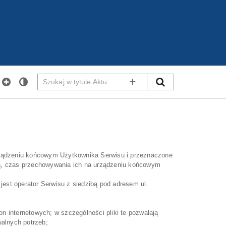
Szukaj
SZUKAJ
WYSZUKIWANIE ZAAWANS
w
tytule
Aktu
 urządzeniu końcowym Użytkownika Serwisu i przeznaczone
dzą, czas przechowywania ich na urządzeniu końcowym
st operator Serwisu z siedzibą pod adresem ul.
on internetowych; w szczególności pliki te pozwalają
ualnych potrzeb;